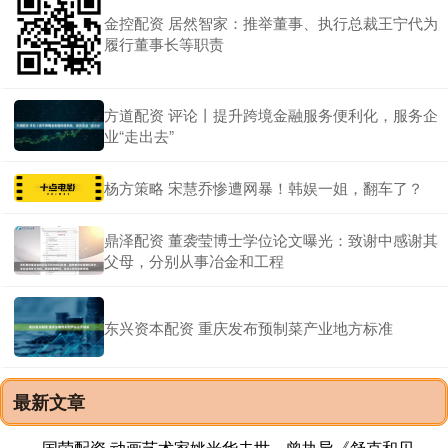
金控配资 居然智家：推举董事、执行总裁王宁代为
履行董事长等职责
方道配资 评论丨提升跨境金融服务便利化，服务企
业“走出去”
杨方策略 宋慧乔惨遭网暴！韩娱一姐，翻车了？
鼎泽配资 董袭莹博士学位论文曝光：致谢中感谢其
父母，分别从事冶金和工程
东兴资本配资 重庆发布预制菜产业地方标准
最新文章
国荣配资 动画艺术家姚光华去世，曾执导《舒克和贝