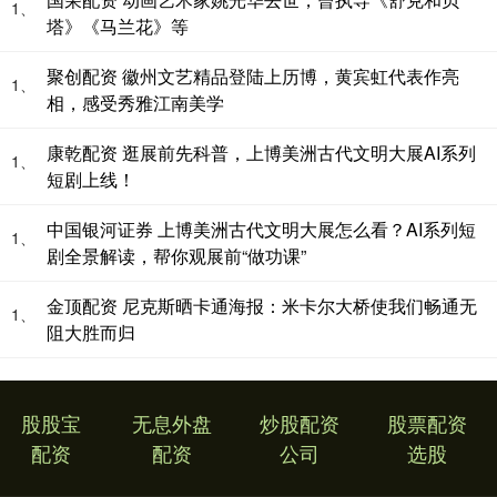
1、
塔》《马兰花》等
聚创配资 徽州文艺精品登陆上历博，黄宾虹代表作亮
1、
相，感受秀雅江南美学
康乾配资 逛展前先科普，上博美洲古代文明大展AI系列
1、
短剧上线！
中国银河证券 上博美洲古代文明大展怎么看？AI系列短
1、
剧全景解读，帮你观展前“做功课”
金顶配资 尼克斯晒卡通海报：米卡尔大桥使我们畅通无
1、
阻大胜而归
股股宝
无息外盘
炒股配资
股票配资
配资
配资
公司
选股